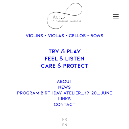
VIOLINS • VIOLAS • CELLOS • BOWS
TRY
PLAY
&
Violin, BRETON
FEEL
LISTEN
&
Alexandre & LINDHOLM
CARE
PROTECT
&
Stefan, 2012
ABOUT
NEWS
PROGRAM BIRTHDAY ATELIER_19-20_JUNE
LINKS
CONTACT
FR
EN